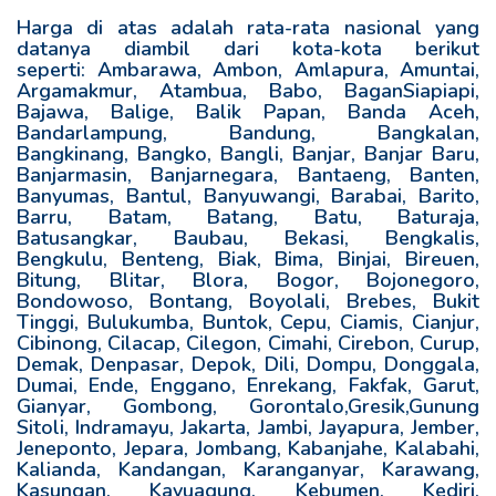
Harga di atas adalah rata-rata nasional yang
datanya diambil dari kota-kota berikut
seperti: Ambarawa, Ambon, Amlapura, Amuntai,
Argamakmur, Atambua, Babo, BaganSiapiapi,
Bajawa, Balige, Balik Papan, Banda Aceh,
Bandarlampung, Bandung, Bangkalan,
Bangkinang, Bangko, Bangli, Banjar, Banjar Baru,
Banjarmasin, Banjarnegara, Bantaeng, Banten,
Banyumas, Bantul, Banyuwangi, Barabai, Barito,
Barru, Batam, Batang, Batu, Baturaja,
Batusangkar, Baubau, Bekasi, Bengkalis,
Bengkulu, Benteng, Biak, Bima, Binjai, Bireuen,
Bitung, Blitar, Blora, Bogor, Bojonegoro,
Bondowoso, Bontang, Boyolali, Brebes, Bukit
Tinggi, Bulukumba, Buntok, Cepu, Ciamis, Cianjur,
Cibinong, Cilacap, Cilegon, Cimahi, Cirebon, Curup,
Demak, Denpasar, Depok, Dili, Dompu, Donggala,
Dumai, Ende, Enggano, Enrekang, Fakfak, Garut,
Gianyar, Gombong, Gorontalo,Gresik,Gunung
Sitoli, Indramayu, Jakarta, Jambi, Jayapura, Jember,
Jeneponto, Jepara, Jombang, Kabanjahe, Kalabahi,
Kalianda, Kandangan, Karanganyar, Karawang,
Kasungan, Kayuagung, Kebumen, Kediri,