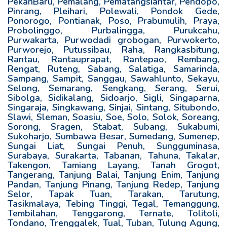
PekanBaru, Pemalang, Pematangsiantar, Pendopo,
Pinrang, Pleihari, Polewali, Pondok Gede,
Ponorogo, Pontianak, Poso, Prabumulih, Praya,
Probolinggo, Purbalingga, Purukcahu,
Purwakarta, Purwodadi grobogan, Purwokerto,
Purworejo, Putussibau, Raha, Rangkasbitung,
Rantau, Rantauprapat, Rantepao, Rembang,
Rengat, Ruteng, Sabang, Salatiga, Samarinda,
Sampang, Sampit, Sanggau, Sawahlunto, Sekayu,
Selong, Semarang, Sengkang, Serang, Serui,
Sibolga, Sidikalang, Sidoarjo, Sigli, Singaparna,
Singaraja, Singkawang, Sinjai, Sintang, Situbondo,
Slawi, Sleman, Soasiu, Soe, Solo, Solok, Soreang,
Sorong, Sragen, Stabat, Subang, Sukabumi,
Sukoharjo, Sumbawa Besar, Sumedang, Sumenep,
Sungai Liat, Sungai Penuh, Sungguminasa,
Surabaya, Surakarta, Tabanan, Tahuna, Takalar,
Takengon, Tamiang Layang, Tanah Grogot,
Tangerang, Tanjung Balai, Tanjung Enim, Tanjung
Pandan, Tanjung Pinang, Tanjung Redep, Tanjung
Selor, Tapak Tuan, Tarakan, Tarutung,
Tasikmalaya, Tebing Tinggi, Tegal, Temanggung,
Tembilahan, Tenggarong, Ternate, Tolitoli,
Tondano, Trenggalek, Tual, Tuban, Tulung Agung,