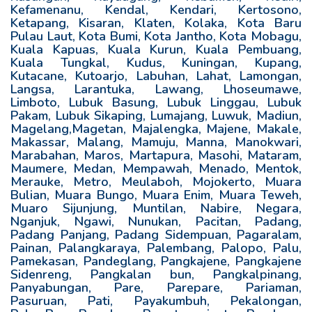
Kefamenanu, Kendal, Kendari, Kertosono,
Ketapang, Kisaran, Klaten, Kolaka, Kota Baru
Pulau Laut, Kota Bumi, Kota Jantho, Kota Mobagu,
Kuala Kapuas, Kuala Kurun, Kuala Pembuang,
Kuala Tungkal, Kudus, Kuningan, Kupang,
Kutacane, Kutoarjo, Labuhan, Lahat, Lamongan,
Langsa, Larantuka, Lawang, Lhoseumawe,
Limboto, Lubuk Basung, Lubuk Linggau, Lubuk
Pakam, Lubuk Sikaping, Lumajang, Luwuk, Madiun,
Magelang,Magetan, Majalengka, Majene, Makale,
Makassar, Malang, Mamuju, Manna, Manokwari,
Marabahan, Maros, Martapura, Masohi, Mataram,
Maumere, Medan, Mempawah, Menado, Mentok,
Merauke, Metro, Meulaboh, Mojokerto, Muara
Bulian, Muara Bungo, Muara Enim, Muara Teweh,
Muaro Sijunjung, Muntilan, Nabire, Negara,
Nganjuk, Ngawi, Nunukan, Pacitan, Padang,
Padang Panjang, Padang Sidempuan, Pagaralam,
Painan, Palangkaraya, Palembang, Palopo, Palu,
Pamekasan, Pandeglang, Pangkajene, Pangkajene
Sidenreng, Pangkalan bun, Pangkalpinang,
Panyabungan, Pare, Parepare, Pariaman,
Pasuruan, Pati, Payakumbuh, Pekalongan,