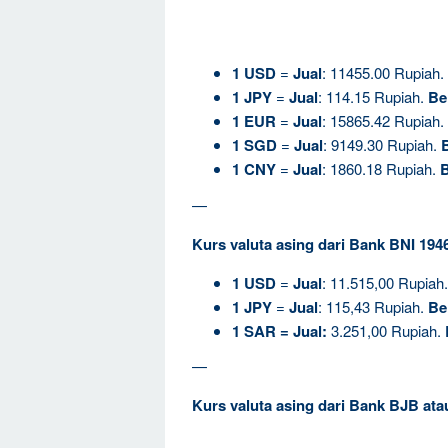
1
USD
=
Jual
: 11455.00 Rupiah.
1
JPY
=
Jual
: 114.15 Rupiah.
Be
1
EUR
=
Jual
: 15865.42 Rupiah.
1
SGD
=
Jual
: 9149.30 Rupiah.
B
1
CNY
=
Jual
: 1860.18 Rupiah.
B
—
Kurs valuta asing dari Bank BNI 194
1
USD
=
Jual
: 11.515,00 Rupiah
1
JPY
=
Jual
: 115,43 Rupiah.
Be
1
SAR
=
Jual
:
3.251,00 Rupiah.
—
Kurs valuta asing dari Bank BJB at