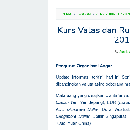
DEPAN
/
EKONOMI
/
KURS RUPIAH HARIAN
Kurs Valas dan Rup
201
By
Sunda A
Pengurus Organisasi Asgar
Update informasi terkini hari ini S
dibandingkan valuta asing beberapa ma
Mata uang yang disajikan diantaranya
(
Japan Yen
, Yen Jepang), EUR (
Europ
AUD (
Australia Dollar
, Dollar Austral
(
Singapore Dollar
, Dollar Singapura)
Yuan
, Yuan China)