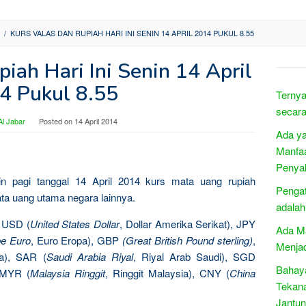
/
KURS VALAS DAN RUPIAH HARI INI SENIN 14 APRIL 2014 PUKUL 8.55
iah Hari Ini Senin 14 April
4 Pukul 8.55
Ternya
secara
l Jabar
Posted on
14 April 2014
Ada ya
Manfaa
Penyak
enin pagi tanggal 14 April 2014 kurs mata uang rupiah
Penga
ta uang utama negara lainnya.
adala
: USD (
United States Dollar
, Dollar Amerika Serikat), JPY
Ada Ma
e Euro
, Euro Eropa), GBP
(Great British Pound sterling)
,
Menja
ia), SAR (
Saudi Arabia Riyal
, Riyal Arab Saudi), SGD
Bahay
, MYR (
Malaysia Ringgit
, Ringgit Malaysia), CNY (
China
Tekan
Jantu