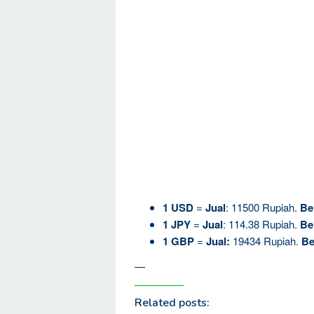
1 USD
=
Jual
: 11500 Rupiah.
Be
1
JPY
=
Jual
: 114.38 Rupiah.
Be
1 GBP
=
Jual:
19434 Rupiah.
Be
—
Related posts: