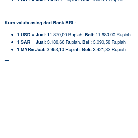
—
Kurs valuta asing dari Bank BRI
:
1
USD
=
Jual
: 11.870,00 Rupiah.
Beli
: 11.680,00 Rupiah
1 SAR
=
Jual
: 3.188,66 Rupiah.
Beli
: 3.090,58 Rupiah
1 MYR
=
Jual
:
3.953,10 Rupiah.
Beli
:
3.421,32 Rupiah
—
R
e
l
a
t
e
d
p
o
s
t
s