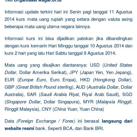
Informasi update terkini hari ini Senin pagi tanggal 11 Agustus
2014 kurs mata uang rupiah yang setara dengan valuta asing
beberapa mata uang utama negara lainnya.
Informasi kurs ini bisa dijadikan patokan jika dibandingkan
dengan kurs kemarin Hari Minggu tanggal 10 Agustus 2014 dan
kurs 2 hari yang lalu Hari Sabtu tanggal 9 Agustus 2014.
Mata uang yang disajikan diantaranya: USD (
United States
Dollar
, Dollar Amerika Serikat), JPY (
Japan Yen
, Yen Jepang),
EUR (
Europe Euro
, Euro Eropa), HKD
(Hongkong Dollar)
,
GBP
(Great British Pound sterling)
, AUD (
Australia Dollar
, Dollar
Australia), SAR (
Saudi Arabia Riyal
, Riyal Arab Saudi), SGD
(
Singapore Dollar
, Dollar Singapura), MYR (
Malaysia Ringgit
,
Ringgit Malaysia), CNY (
China Yuan
, Yuan China)
Data
(Foreign Exchange / Forex)
ini berasal
langsung dari
website resmi
bank. Seperti BCA, dan Bank BRI.