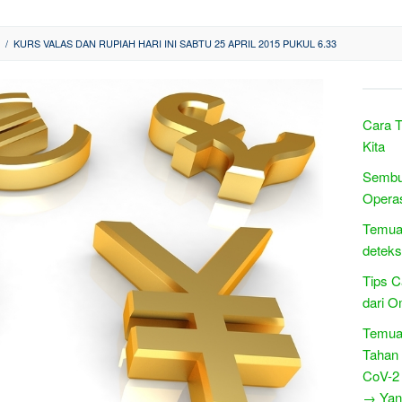
/
KURS VALAS DAN RUPIAH HARI INI SABTU 25 APRIL 2015 PUKUL 6.33
Cara 
Kita
Sembu
Operas
Temuan
deteks
Tips C
dari 
Temua
Tahan
CoV-2
→ Yang