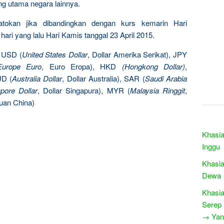
ng utama negara lainnya.
patokan jika dibandingkan dengan kurs kemarin Hari
hari yang lalu Hari Kamis tanggal 23 April 2015.
: USD (
United States Dollar
, Dollar Amerika Serikat), JPY
Europe Euro
, Euro Eropa), HKD
(Hongkong Dollar)
,
UD (
Australia Dollar
, Dollar Australia), SAR (
Saudi Arabia
pore Dollar
, Dollar Singapura), MYR (
Malaysia Ringgit
,
Yuan China)
Khasia
Inggu
Khasia
Dewa
Khasia
Serep
→ Yang