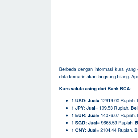
Berbeda dengan informasi kurs yang d
data kemarin akan langsung hilang. Apala
Kurs valuta asing dari Bank BCA
:
1
USD:
Jual=
12919.00 Rupiah.
1
JPY:
Jual=
109.53 Rupiah.
Bel
1
EUR:
Jual=
14076.07 Rupiah.
1
SGD:
Jual=
9665.59 Rupiah.
B
1
CNY:
Jual=
2104.44 Rupiah.
B