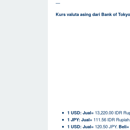
—
Kurs valuta asing dari Bank of Tok
1
USD:
Jual=
13,220.00 IDR Ru
1 JPY:
Jual=
111.56 IDR Rupiah
1 USD:
Jual=
120.50 JPY.
Beli=