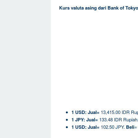
Kurs valuta asing dari Bank of Tok
1
USD:
Jual=
13,415.00 IDR Ru
1 JPY:
Jual=
133.48 IDR Rupiah
1 USD:
Jual=
102.50 JPY.
Beli
=
—