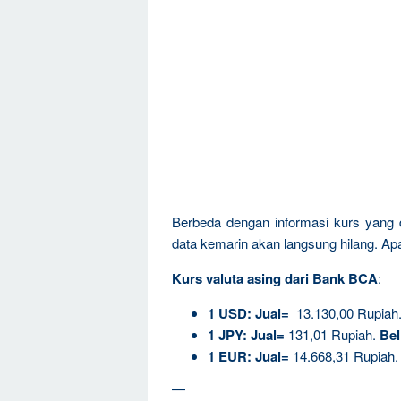
Berbeda dengan informasi kurs yang d
data kemarin akan langsung hilang. Apala
Kurs valuta asing dari Bank BCA
:
1
USD:
Jual=
13.130,00 Rupiah
1
JPY:
Jual=
131,01 Rupiah.
Bel
1
EUR:
Jual=
14.668,31 Rupiah
—