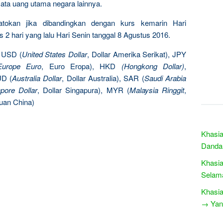
ata uang utama negara lainnya.
patokan jika dibandingkan dengan kurs kemarin Hari
 2 hari yang lalu Hari Senin tanggal 8 Agustus 2016.
: USD (
United States Dollar
, Dollar Amerika Serikat), JPY
Europe Euro
, Euro Eropa), HKD
(Hongkong Dollar)
,
UD (
Australia Dollar
, Dollar Australia), SAR (
Saudi Arabia
pore Dollar
, Dollar Singapura), MYR (
Malaysia Ringgit
,
Yuan China)
Khasia
Danda
Khasia
Selama
Khasia
→ Yang