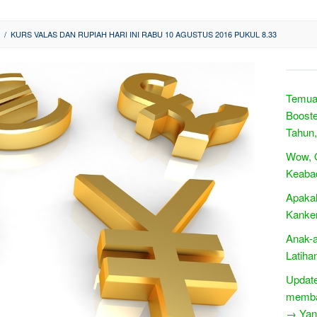
/
KURS VALAS DAN RUPIAH HARI INI RABU 10 AGUSTUS 2016 PUKUL 8.33
Temua
Booste
Tahun
Wow, O
Keabad
Apaka
Kanke
Anak-
Latiha
Update
memban
→ Yang