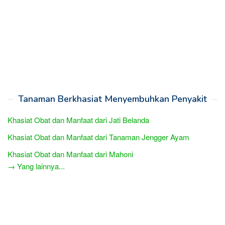
Tanaman Berkhasiat Menyembuhkan Penyakit
Khasiat Obat dan Manfaat dari Jati Belanda
Khasiat Obat dan Manfaat dari Tanaman Jengger Ayam
Khasiat Obat dan Manfaat dari Mahoni
→ Yang lainnya...