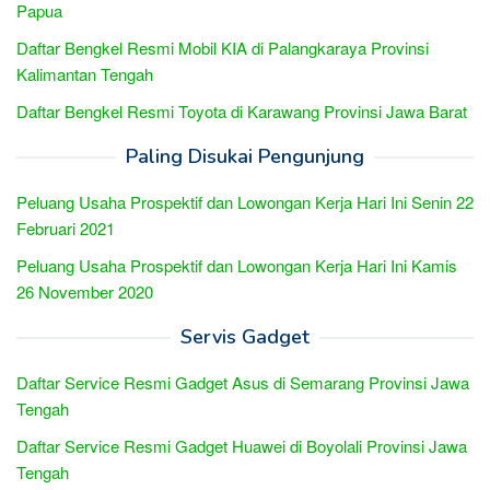
Papua
Daftar Bengkel Resmi Mobil KIA di Palangkaraya Provinsi
Kalimantan Tengah
Daftar Bengkel Resmi Toyota di Karawang Provinsi Jawa Barat
Paling Disukai Pengunjung
Peluang Usaha Prospektif dan Lowongan Kerja Hari Ini Senin 22
Februari 2021
Peluang Usaha Prospektif dan Lowongan Kerja Hari Ini Kamis
26 November 2020
Servis Gadget
Daftar Service Resmi Gadget Asus di Semarang Provinsi Jawa
Tengah
Daftar Service Resmi Gadget Huawei di Boyolali Provinsi Jawa
Tengah