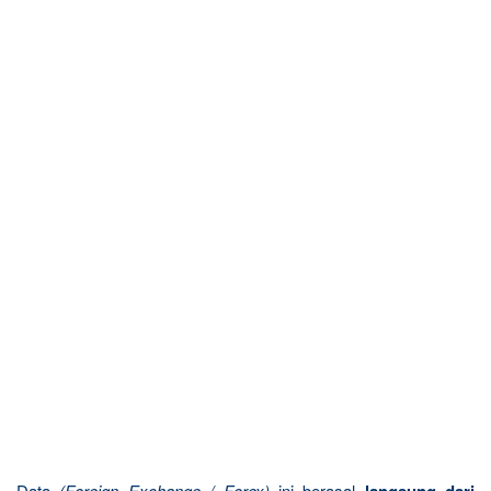
Data
(Foreign Exchange / Forex)
ini berasal