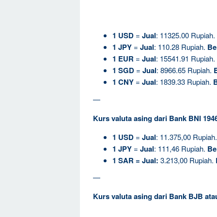
1
USD
=
Jual
: 11325.00 Rupiah.
1
JPY
=
Jual
: 110.28 Rupiah.
Be
1
EUR
=
Jual
: 15541.91 Rupiah.
1
SGD
=
Jual
: 8966.65 Rupiah.
B
1
CNY
=
Jual
: 1839.33 Rupiah.
B
—
Kurs valuta asing dari Bank BNI 194
1
USD
=
Jual
: 11.375,00 Rupiah
1
JPY
=
Jual
: 111,46 Rupiah.
Be
1
SAR
=
Jual
:
3.213,00 Rupiah.
—
Kurs valuta asing dari Bank BJB at