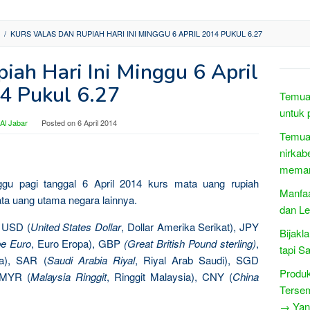
/
KURS VALAS DAN RUPIAH HARI INI MINGGU 6 APRIL 2014 PUKUL 6.27
iah Hari Ini Minggu 6 April
4 Pukul 6.27
Temuan
untuk p
Al Jabar
Posted on
6 April 2014
Temuan
nirkab
memant
inggu pagi tanggal 6 April 2014 kurs mata uang rupiah
Manfaa
ta uang utama negara lainnya.
dan Le
: USD (
United States Dollar
, Dollar Amerika Serikat), JPY
Bijakl
e Euro
, Euro Eropa), GBP
(Great British Pound sterling)
,
tapi S
ia), SAR (
Saudi Arabia Riyal
, Riyal Arab Saudi), SGD
Produ
, MYR (
Malaysia Ringgit
, Ringgit Malaysia), CNY (
China
Terse
→ Yang