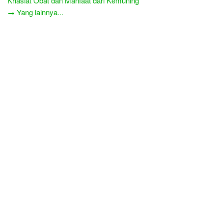
Khasiat Obat dan Manfaat dari Kemuning
→ Yang lainnya...