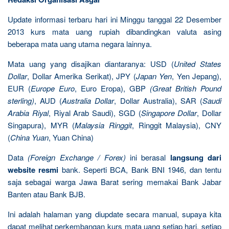
Update informasi terbaru hari ini Minggu tanggal 22 Desember
2013 kurs mata uang rupiah dibandingkan valuta asing
beberapa mata uang utama negara lainnya.
Mata uang yang disajikan diantaranya: USD (
United States
Dollar
, Dollar Amerika Serikat), JPY (
Japan Yen
, Yen Jepang),
EUR (
Europe Euro
, Euro Eropa), GBP
(Great British Pound
sterling)
, AUD (
Australia Dollar
, Dollar Australia), SAR (
Saudi
Arabia Riyal
, Riyal Arab Saudi), SGD (
Singapore Dollar
, Dollar
Singapura), MYR (
Malaysia Ringgit
, Ringgit Malaysia), CNY
(
China Yuan
, Yuan China)
Data
(Foreign Exchange / Forex)
ini berasal
langsung dari
website resmi
bank. Seperti BCA, Bank BNI 1946, dan tentu
saja sebagai warga Jawa Barat sering memakai Bank Jabar
Banten atau Bank BJB.
Ini adalah halaman yang diupdate secara manual, supaya kita
dapat melihat perkembangan kurs mata uang setiap hari, setiap