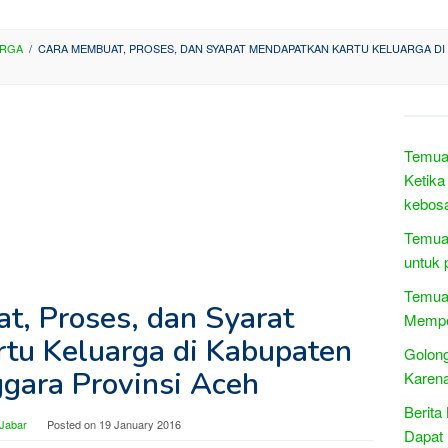
ARGA
/
CARA MEMBUAT, PROSES, DAN SYARAT MENDAPATKAN KARTU KELUARGA DI
Temua
Ketika
kebosa
Temuan
untuk p
Temuan
t, Proses, dan Syarat
Mempe
tu Keluarga di Kabupaten
Golon
gara Provinsi Aceh
Karen
Berita
 Jabar
Posted on
19 January 2016
Dapat 