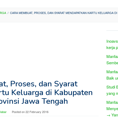
ARGA
/
CARA MEMBUAT, PROSES, DAN SYARAT MENDAPATKAN KARTU KELUARGA DI 
Inoav
kerja 
Manfaa
Sembel
Manfaa
Baik u
t, Proses, dan Syarat
Studi 
tu Keluarga di Kabupaten
yang m
ovinsi Jawa Tengah
Manfa
Menyem
Jabar
Posted on
22 February 2016
→ Yang