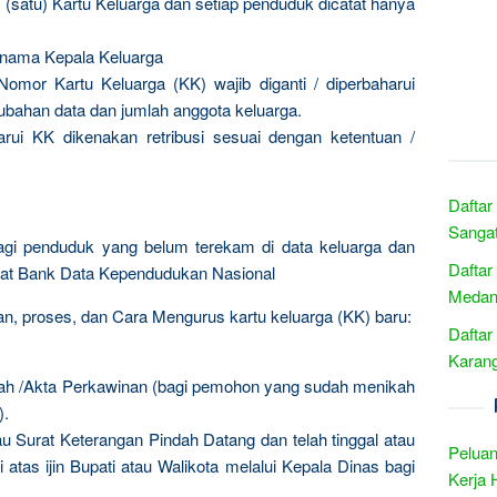
 (satu) Kartu Keluarga dan setiap penduduk dicatat hanya
a nama Kepala Keluarga
Nomor Kartu Keluarga (KK) wajib diganti / diperbaharui
perubahan data dan jumlah anggota keluarga.
ui KK dikenakan retribusi sesuai dengan ketentuan /
Daftar
Sangat
agi penduduk yang belum terekam di data keluarga dan
Daftar
sat Bank Data Kependudukan Nasional
Medan 
n, proses, dan Cara Mengurus kartu keluarga (KK) baru:
Daftar
Karang
ah /Akta Perkawinan (bagi pemohon yang sudah menikah
).
u Surat Keterangan Pindah Datang dan telah tinggal atau
Peluan
i atas ijin Bupati atau Walikota melalui Kepala Dinas bagi
Kerja 