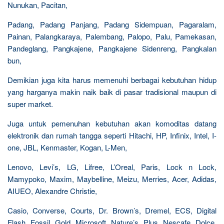
Nunukan, Pacitan,
Padang, Padang Panjang, Padang Sidempuan, Pagaralam,
Painan, Palangkaraya, Palembang, Palopo, Palu, Pamekasan,
Pandeglang, Pangkajene, Pangkajene Sidenreng, Pangkalan
bun,
Demikian juga kita harus memenuhi berbagai kebutuhan hidup
yang harganya makin naik baik di pasar tradisional maupun di
super market.
Juga untuk pemenuhan kebutuhan akan komoditas datang
elektronik dan rumah tangga seperti Hitachi, HP, Infinix, Intel, I-
one, JBL, Kenmaster, Kogan, L-Men,
Lenovo, Levi’s, LG, Lifree, L’Oreal, Paris, Lock n Lock,
Mamypoko, Maxim, Maybelline, Meizu, Merries, Acer, Adidas,
AIUEO, Alexandre Christie,
Casio, Converse, Courts, Dr. Brown’s, Dremel, ECS, Digital
Flash, Fossil, Gold, Microsoft, Nature’s, Plus, Nescafe, Dolce,