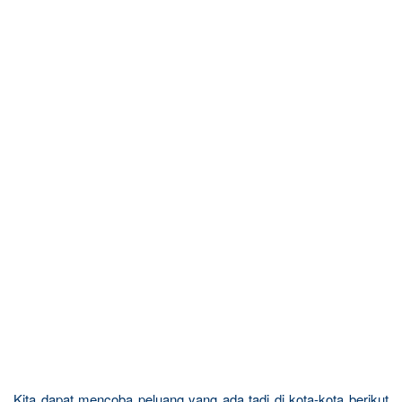
Kita dapat mencoba peluang yang ada tadi di kota-kota berikut