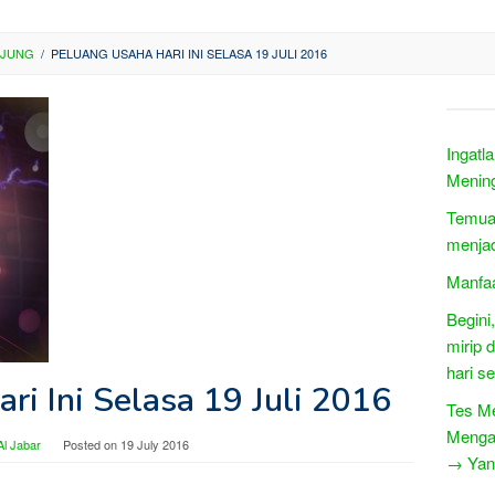
NJUNG
/
PELUANG USAHA HARI INI SELASA 19 JULI 2016
Ingatl
Menin
Temuan
menjad
Manfaa
Begini,
mirip 
hari se
ri Ini Selasa 19 Juli 2016
Tes M
Menga
l Jabar
Posted on
19 July 2016
→ Yang