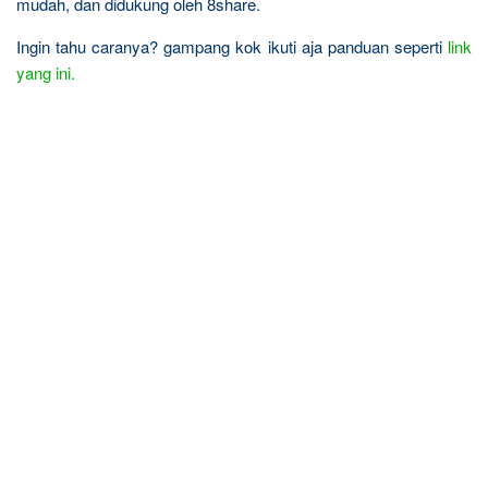
mudah, dan didukung oleh 8share.
Ingin tahu caranya? gampang kok ikuti aja panduan seperti
link
yang ini.